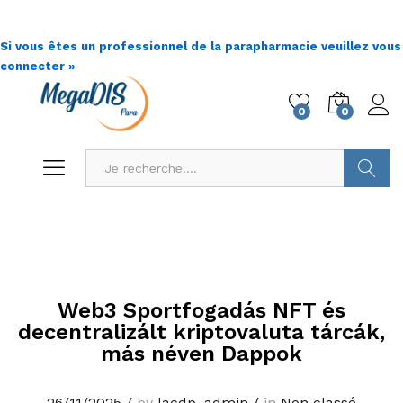
Si vous êtes un professionnel de la parapharmacie veuillez vous
connecter »
0
0
Go !
Web3 Sportfogadás NFT és
decentralizált kriptovaluta tárcák,
más néven Dappok
26/11/2025
/
by
lacdp_admin
/
in
Non classé