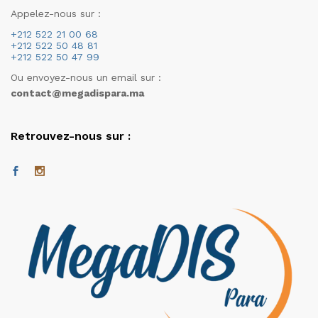
Appelez-nous sur :
+212 522 21 00 68
+212 522 50 48 81
+212 522 50 47 99
Ou envoyez-nous un email sur :
contact@megadispara.ma
Retrouvez-nous sur :