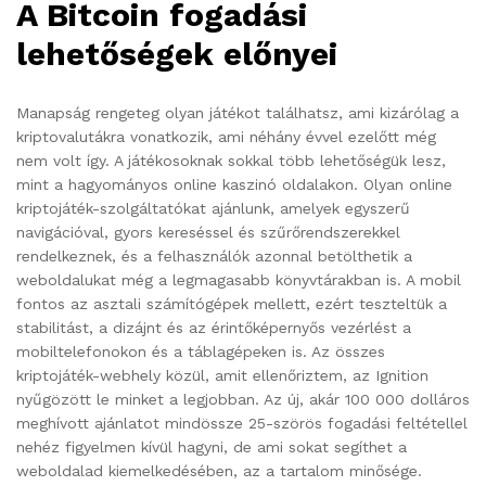
A Bitcoin fogadási
lehetőségek előnyei
Manapság rengeteg olyan játékot találhatsz, ami kizárólag a
kriptovalutákra vonatkozik, ami néhány évvel ezelőtt még
nem volt így. A játékosoknak sokkal több lehetőségük lesz,
mint a hagyományos online kaszinó oldalakon. Olyan online
kriptojáték-szolgáltatókat ajánlunk, amelyek egyszerű
navigációval, gyors kereséssel és szűrőrendszerekkel
rendelkeznek, és a felhasználók azonnal betölthetik a
weboldalukat még a legmagasabb könyvtárakban is. A mobil
fontos az asztali számítógépek mellett, ezért teszteltük a
stabilitást, a dizájnt és az érintőképernyős vezérlést a
mobiltelefonokon és a táblagépeken is. Az összes
kriptojáték-webhely közül, amit ellenőriztem, az Ignition
nyűgözött le minket a legjobban. Az új, akár 100 000 dolláros
meghívott ajánlatot mindössze 25-szörös fogadási feltétellel
nehéz figyelmen kívül hagyni, de ami sokat segíthet a
weboldalad kiemelkedésében, az a tartalom minősége.