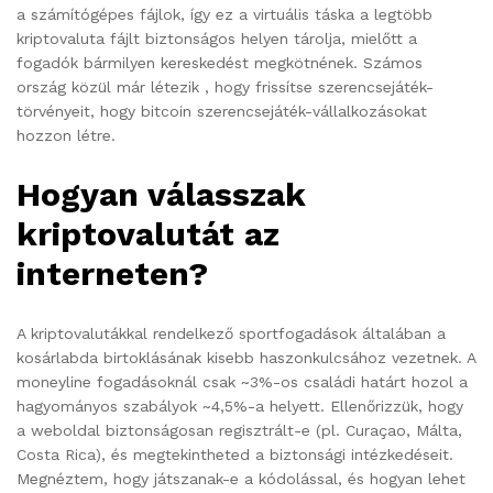
a számítógépes fájlok, így ez a virtuális táska a legtöbb
kriptovaluta fájlt biztonságos helyen tárolja, mielőtt a
fogadók bármilyen kereskedést megkötnének. Számos
ország közül már létezik , hogy frissítse szerencsejáték-
törvényeit, hogy bitcoin szerencsejáték-vállalkozásokat
hozzon létre.
Hogyan válasszak
kriptovalutát az
interneten?
A kriptovalutákkal rendelkező sportfogadások általában a
kosárlabda birtoklásának kisebb haszonkulcsához vezetnek. A
moneyline fogadásoknál csak ~3%-os családi határt hozol a
hagyományos szabályok ~4,5%-a helyett. Ellenőrizzük, hogy
a weboldal biztonságosan regisztrált-e (pl. Curaçao, Málta,
Costa Rica), és megtekintheted a biztonsági intézkedéseit.
Megnéztem, hogy játszanak-e a kódolással, és hogyan lehet