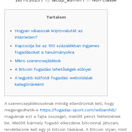
Tartalom
Hogyan válasszak kriptovalutát az
interneten?
Kapcsolja be az 100 százalékban ingyenes
fogadásokat a tanulmányokra
Mikro szerencsejátékok
A Bitcoin fogadási lehetőségek előnyei
A legjobb külföldi fogadási weboldalak
kategóriánként
A szerencsejátékosoknak mindig ellenőrizniük kell, hogy
megengedhetik-e
https://fogadas-sport.com/williamhill/
maguknak ezt a fajta összeget, mielőtt pénzt fektetnének
be. Mielőtt bármely fogadó elkezdene bitcoinnal játszani,
rendelkeznie kell egy jó bitcoin táskával.
A Bitcoin olyan, mint