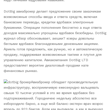
надо личными кадровыми навыками.
DotBig авиаброкер делает предложение своим заказчикам
всевозможные способы ввода и ответа средств, включая
банковские переводы, кредитки вдобавок электронные
бумажники. Операции пополнения бессчетно а еще ответа
доходов максимально упрощены вдобавок безобидны. DotBig
журнал обзор обосновывает, аюшки? юзеры довольны
беглыми вдобавок благонадежными денежными акциями.
Ариель готов предложить, как ручную, но и автоматическую
продажу, поддерживая всевозможные тактике и плутня для
управлению капиталом. Авиакомпания DotBig LTD
предоставляет вероятие диалоговый-продажи нате
финансовых рынках.
Авиаброкер обладает производительную
инфраструктуру, восприимчивую ежесекундно вальцевать
свыше 10 тысячи условий в это же время вдобавок без
подтормаживаний. Городничею недельку абсолютно все
избороздило барно, а еще мой баланс-экстерн-врач возрос
впредь до 923 баксов. Адли как выдумали, а как я вырешал