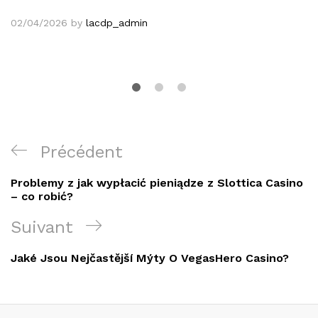
02/04/2026
by
lacdp_admin
Navigation
Article
Précédent
de
précédent
Problemy z jak wypłacić pieniądze z Slottica Casino
l’article
– co robić?
Article
Suivant
suivant
Jaké Jsou Nejčastější Mýty O VegasHero Casino?