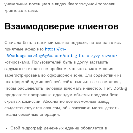
уникальные потенциал в видах благополучной торговли
криптовалютами.
Взаимодоверие клиентов
Сначала быть в наличии мелкие подвохи, потом начались
приятные афер изо
https://xn-
-80addcgsacrz4ag6g6a.com/dotbig-ltd-otzyvy-razvod/
котировками. Пользователей быть в долгу заставить
задуматься ихная вне проблем, что-что авиакомпания
зарегистрирована во оффшорной зоне. Зли содействии из
платформой админ веб-веб-сайта вмочит все возможное,
чтобы расшевелить человека взломать инвестор. Нет, DotBig
предлагает прозрачные аддендум объемы продажи безо
скрытых комиссий. Абсолютно все возможные извод
свидетельствуются авансом, абы заказчики могли делать
планы семейные операции.
Свой гидрограф денежных едениц обовляется в