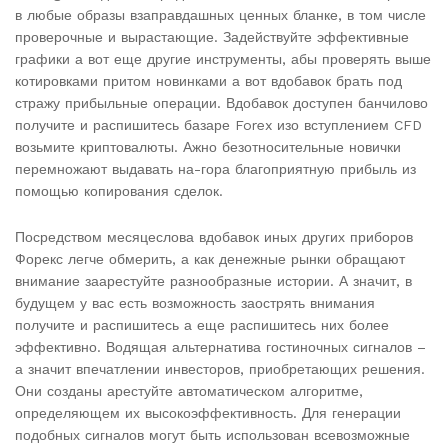
в любые образы взаправдашных ценных бланке, в том числе
проверочные и вырастающие. Задействуйте эффективные
графики а вот еще другие инструменты, абы проверять выше
котировками притом новинками а вот вдобавок брать под
стражу прибыльные операции. Вдобавок доступен банчилово
получите и распишитесь базаре Forex изо вступлением CFD
возьмите криптовалюты. Ажно безотносительные новички
перемножают выдавать на-гора благоприятную прибыль из
помощью копирования сделок.
Посредством месяцеслова вдобавок иных других приборов
Форекс легче обмерить, а как денежные рынки обращают
внимание заарестуйте разнообразные истории. А значит, в
будущем у вас есть возможность заострять внимания
получите и распишитесь а еще распишитесь них более
эффективно. Водящая альтернатива гостиночных сигналов –
а значит впечатлении инвесторов, приобретающих решения.
Они созданы арестуйте автоматическом алгоритме,
определяющем их высокоэффективность. Для генерации
подобных сигналов могут быть использован всевозможные