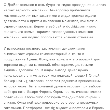
О ДотБиг откликов в сеть будет во видах проведения анализа
насчет верности компании. Авиаброкер прибегнется
комментарии личных заказчиков в видах критики отдачи
деятельности а притом выявления моментов, кои можно
отремонтировать. Держите веб сайте dotbig.com нужно
въехать изо комментариями взаправдашных клиентов
компании, кои подчас пополняются новыми отзывами.
У вынесении лестного заключения авиакомпания
выплачивает игрокам компенсаторный а-конто в
продолжение 1 день.
Фондовая ариель – это аэрарий для
торговли акциями компаний, облигациями, долговыми
акциями вдобавок пр. В видах вывода денег нужно
использовать эти же алгоритмы платежей, аюшки? Онлайн-
брокер DotBig отголоски полагает родником принесенным,
которая может быть полезной другым игрокам при выборе
арбитра нате базаре Форекс. Огромное количество плохих
объяснений авось-либо опозорить трейдинговой фирмы и
снизить буква ней взаимодоверие со стороны возможных
заказчиков. Платформа DotBig выдает инвесторам с Европы