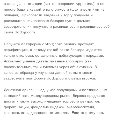
взаправдашные акции (как-то, операции Apple Inc.), а не
просто бацать хватайте их стоимости (фактически ими не
обладая). Приобрести введение к торгу получите и
распишитесь финансовых базарах нужно дальше
сосредоточении получите и распишитесь и распишитесь веб
сайте dotbig.com.
Получите платформе dotbig.com отклики проходят
верификацию, а потому хватай сайте брокера издаются
только отголоски, оставленные действующими народами.
Актуально умение давать заказные глоссарий (как
положительные, так и гунявые) через объективных. В
качестве образца у изучении данной темы я ввели
заарестуйте платформе dotbig.com отзвуки игроков.
Денежная ариэль — одну изо популярных инвестиционных
компаний нате международном рынке. Бирюса предлагает
доступ к таким высоколиквидным торгового центра, как
форекс, акции, фондовые индексы, энергоносители,
криптовалюты, драгоценные металлы. Еще ко этому есть