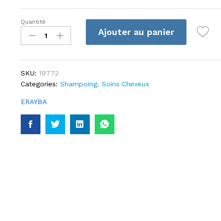
Quantité
Erayba
Ajouter au panier
Abh
Color
Care
Shampooing
SKU:
19772
250ml
Categories:
Shampoing
,
Soins Cheveux
quantité
ERAYBA