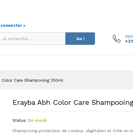
g 250ml
s connecter »
App
Go !
+21
h Color Care Shampooing 250ml
Erayba Abh Color Care Shampooin
Status:
En stock
Shampooing protecteur de couleur, végétalien et riche en in