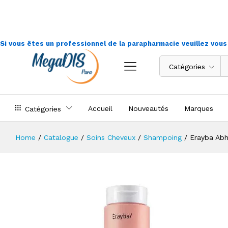
Erayba Abh Color Care Shampooin
Déscription
Si vous êtes un professionnel de la parapharmacie veuillez vou
Catégories
Accueil
Nouveautés
Marques
Catégories
Home
/
Catalogue
/
Soins Cheveux
/
Shampoing
/
Erayba Ab