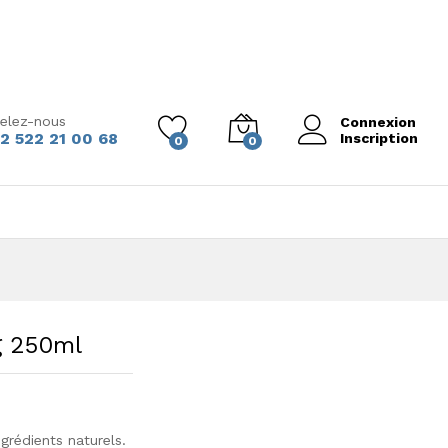
elez-nous
Connexion
2 522 21 00 68
Inscription
0
0
g 250ml
grédients naturels.