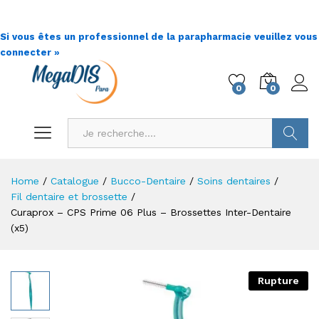
Si vous êtes un professionnel de la parapharmacie veuillez vous
connecter »
0
0
Go !
Home
/
Catalogue
/
Bucco-Dentaire
/
Soins dentaires
/
Fil dentaire et brossette
/
Curaprox – CPS Prime 06 Plus – Brossettes Inter-Dentaire
(x5)
Rupture