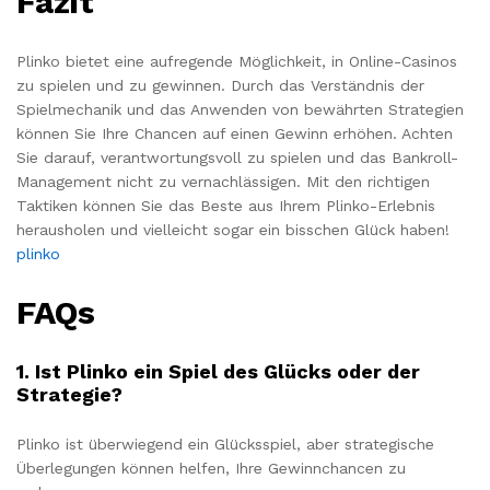
Fazit
Plinko bietet eine aufregende Möglichkeit, in Online-Casinos
zu spielen und zu gewinnen. Durch das Verständnis der
Spielmechanik und das Anwenden von bewährten Strategien
können Sie Ihre Chancen auf einen Gewinn erhöhen. Achten
Sie darauf, verantwortungsvoll zu spielen und das Bankroll-
Management nicht zu vernachlässigen. Mit den richtigen
Taktiken können Sie das Beste aus Ihrem Plinko-Erlebnis
herausholen und vielleicht sogar ein bisschen Glück haben!
plinko
FAQs
1. Ist Plinko ein Spiel des Glücks oder der
Strategie?
Plinko ist überwiegend ein Glücksspiel, aber strategische
Überlegungen können helfen, Ihre Gewinnchancen zu