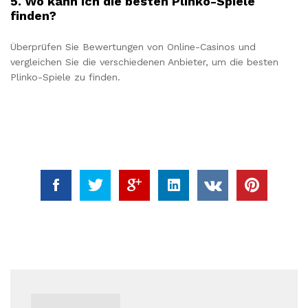
5. Wo kann ich die besten Plinko-Spiele
finden?
Überprüfen Sie Bewertungen von Online-Casinos und
vergleichen Sie die verschiedenen Anbieter, um die besten
Plinko-Spiele zu finden.