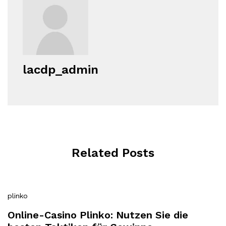
lacdp_admin
Related Posts
plinko
Online-Casino Plinko: Nutzen Sie die