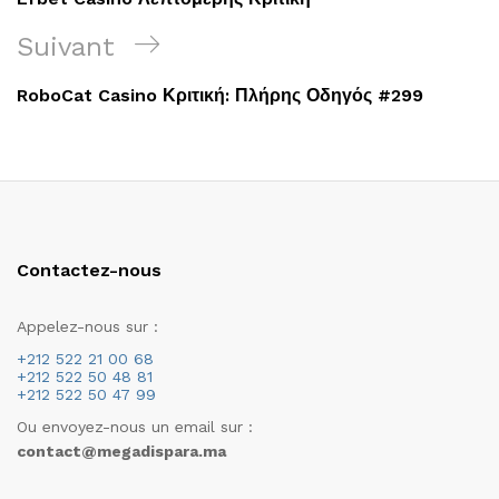
l’article
Article
Suivant
suivant
RoboCat Casino Κριτική: Πλήρης Οδηγός #299
Contactez-nous
Appelez-nous sur :
+212 522 21 00 68
+212 522 50 48 81
+212 522 50 47 99
Ou envoyez-nous un email sur :
contact@megadispara.ma