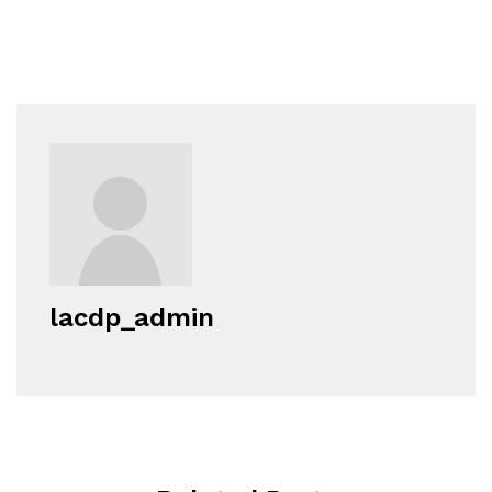
lacdp_admin