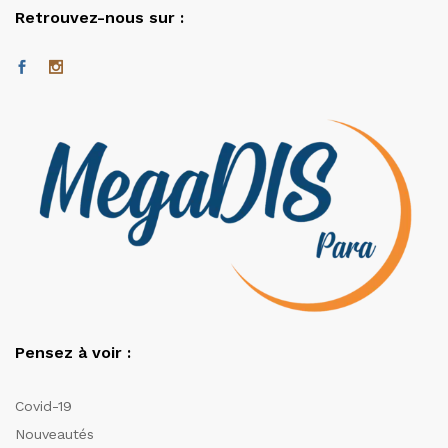
Retrouvez-nous sur :
Pensez à voir :
Covid-19
Nouveautés