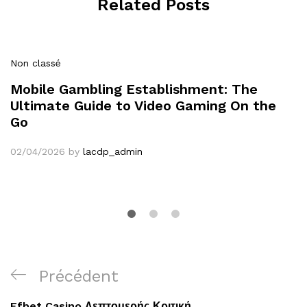
Related Posts
Non classé
Mobile Gambling Establishment: The
Ultimate Guide to Video Gaming On the
Go
02/04/2026
by
lacdp_admin
Navigation
Article
Précédent
de
précédent
Efbet Casino Λεπτομερής Κριτική