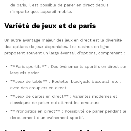
de paris, il est possible de parier en direct depuis
n’importe quel appareil mobile.
Variété de jeux et de paris
Un autre avantage majeur des jeux en direct est la diversité
des options de jeux disponibles. Les casinos en ligne
proposent souvent un large éventail d’options, comprenant :
**Paris sportifs** : Des événements sportifs en direct sur
lesquels parier.
**Jeux de table** : Roulette, blackjack, baccarat, etc.,
avec des croupiers en direct.
**Jeux de cartes en direct** : Variantes modernes et
classiques de poker qui attirent les amateurs.
**Pronostics en direct** : Possibilité de parier pendant le
déroulement d’un événement sportif.