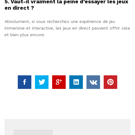
5. Vaut-il vraiment la peine d’essayer les jeux
en direct ?
Absolument, si vous recherchez une expérience de jeu
immersive et interactive, les jeux en direct peuvent offrir cela
et bien plus encore.