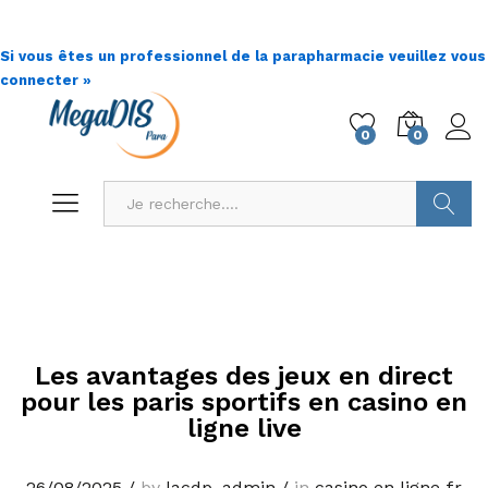
Si vous êtes un professionnel de la parapharmacie veuillez vous
connecter »
0
0
Go !
Les avantages des jeux en direct
pour les paris sportifs en casino en
ligne live
26/08/2025
/
by
lacdp_admin
/
in
casino en ligne fr