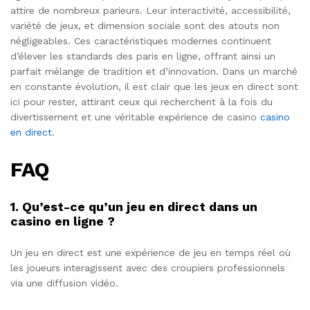
attire de nombreux parieurs. Leur interactivité, accessibilité,
variété de jeux, et dimension sociale sont des atouts non
négligeables. Ces caractéristiques modernes continuent
d’élever les standards des paris en ligne, offrant ainsi un
parfait mélange de tradition et d’innovation. Dans un marché
en constante évolution, il est clair que les jeux en direct sont
ici pour rester, attirant ceux qui recherchent à la fois du
divertissement et une véritable expérience de casino
casino
en direct
.
FAQ
1. Qu’est-ce qu’un jeu en direct dans un
casino en ligne ?
Un jeu en direct est une expérience de jeu en temps réel où
les joueurs interagissent avec des croupiers professionnels
via une diffusion vidéo.