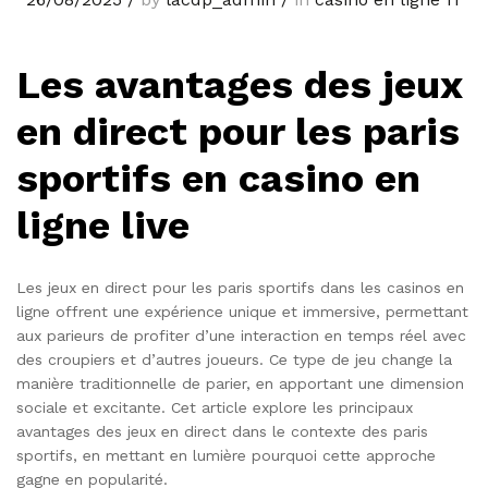
Les avantages des jeux
en direct pour les paris
sportifs en casino en
ligne live
Les jeux en direct pour les paris sportifs dans les casinos en
ligne offrent une expérience unique et immersive, permettant
aux parieurs de profiter d’une interaction en temps réel avec
des croupiers et d’autres joueurs. Ce type de jeu change la
manière traditionnelle de parier, en apportant une dimension
sociale et excitante. Cet article explore les principaux
avantages des jeux en direct dans le contexte des paris
sportifs, en mettant en lumière pourquoi cette approche
gagne en popularité.