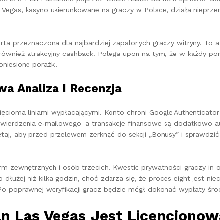
n Vegas, kasyno ukierunkowane na graczy w Polsce, działa nieprz
erta przeznaczona dla najbardziej zapalonych graczy witryny. To
 również atrakcyjny cashback. Polega upon na tym, że w każdy pon
niesione porażki.
a Analiza I Recenzja
ięcioma liniami wypłacającymi. Konto chroni Google Authenticat
twierdzenia e‑mailowego, a transakcje finansowe są dodatkowo 
ętaj, aby przed przelewem zerknąć do sekcji „Bonusy” i sprawdzić,
m zewnętrznych i osób trzecich. Kwestie prywatności graczy in or
dłużej niż kilka godzin, choć zdarza się, że proces eight jest n
. Po poprawnej weryfikacji gracz będzie mógł dokonać wypłaty śr
an Las Vegas Jest Licencjon