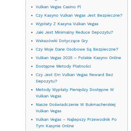
Vulkan Vegas Casino Pl
Czy Kasyno Vulkan Vegas Jest Bezpieczne?
Wypłaty Z Kasyna Vulkan Vegas
Jaki Jest Minimalny Reduce Depozytu?
Wskazówki Dotyczące Gry
Czy Moje Dane Osobowe Są Bezpieczne?
Vulkan Vegas 2025 – Polskie Kasyno Online
Dostępne Metody Płatności
Czy Jest Em Vulkan Vegas Reward Bez
Depozytu?
Metody Wypłaty Pieniędzy Dostępne W
Vulkan Vegas
Nasze Doświadczenie W Bukmacherskiej
Vulkan Vegas
Vulkan Vegas – Najlepszy Przewodnik Po
Tym Kasynie Online