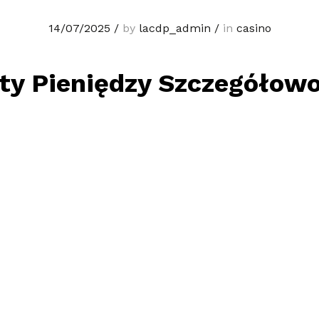
14/07/2025
/
by
lacdp_admin
/
in
casino
ty Pieniędzy Szczegółow