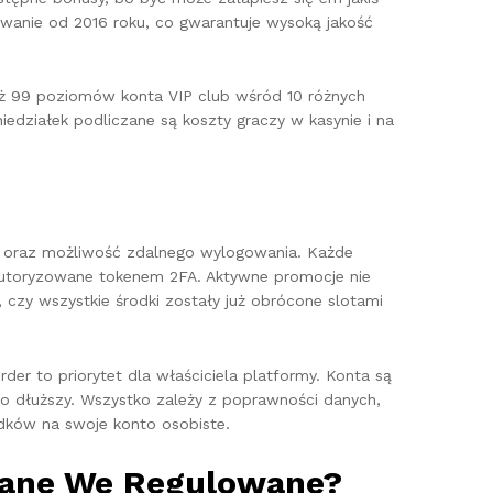
erwanie od 2016 roku, co gwarantuje wysoką jakość
 aż 99 poziomów konta VIP club wśród 10 różnych
iedziałek podliczane są koszty graczy w kasynie i na
or oraz możliwość zdalnego wylogowania. Każde
autoryzowane tokenem 2FA. Aktywne promocje nie
 czy wszystkie środki zostały już obrócone slotami
der to priorytet dla właściciela platformy. Konta są
ieco dłuższy. Wszystko zależy z poprawności danych,
odków na swoje konto osobiste.
owane We Regulowane?