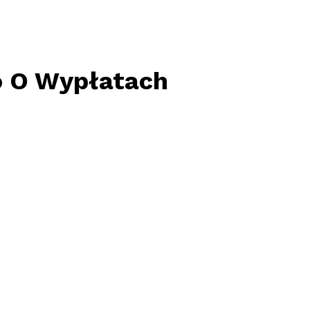
o O Wypłatach