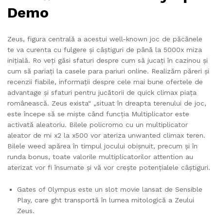
Demo
Zeus, figura centrală a acestui well-known joc de păcănele
te va curenta cu fulgere și câștiguri de până la 5000x miza
inițială. Ro veți găsi sfaturi despre cum să jucați în cazinou și
cum să pariați la casele para pariuri online. Realizăm păreri și
recenzii fiabile, informații despre cele mai bune ofertele de
advantage și sfaturi pentru jucătorii de quick climax piața
românească. Zeus exista“ „situat în dreapta terenului de joc,
este începe să se miște când funcția Multiplicator este
activată aleatoriu. Bilele policromo cu un multiplicator
aleator de mi x2 la x500 vor ateriza unwanted climax teren.
Bilele weed apărea în timpul jocului obișnuit, precum și în
runda bonus, toate valorile multiplicatorilor attention au
aterizat vor fi însumate și vă vor crește potențialele câștiguri.
Gates of Olympus este un slot movie lansat de Sensible
Play, care ght transportă în lumea mitologică a Zeului
Zeus.