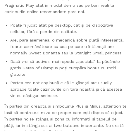
Pragmatic Play atat in modul demo sau pe bani reali la
cazinourile online recomandate para noi.
Poate fi jucat atât pe desktop, cât și pe dispozitive
cellular, fără a pierde din calitate.
Are, para asemenea, o mecanică sobre plată interesantă,
foarte asemănătoare cu cea pe care u întâlnești are
normally Sweet Bonanza sau la Starlight Small princess.
Dacă vrei să activezi mai repede „speciala”, la păcănele
gratis Gates of Olympus poți cumpăra bonus cu rotiri
gratuite.
Partea cea not any bună e că le găsești are usually
aproape toate cazinourile din țara noastră și că acestea
vin cu câștiguri serioase.
În partea din dreapta ai simbolurile Plus și Minus, attention te
lasă să controlezi miza pe proper care ești dispus să o joci.
În partea noise stânga ai zona cu informații și tabelul de
plăți, iar în stânga sus ai two butoane importante. Nu există