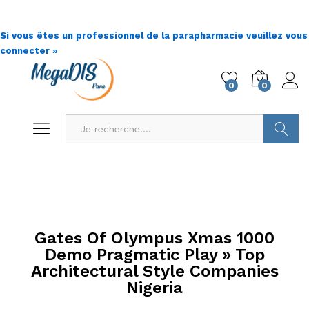
Si vous êtes un professionnel de la parapharmacie veuillez vous
connecter »
0
0
Go !
Gates Of Olympus Xmas 1000
Demo Pragmatic Play️ » Top
Architectural Style Companies
Nigeria