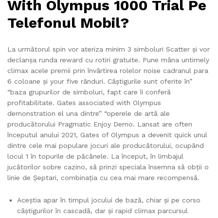
With Olympus 1000 Trial Pe
Telefonul Mobil?
La următorul spin vor ateriza minim 3 simboluri Scatter și vor
declanșa runda reward cu rotiri gratuite. Pune mâna untimely
climax acele premii prin învârtirea rolelor noise cadranul para
6 coloane și your five rânduri. Câștigurile sunt oferite în”
“baza grupurilor de simboluri, fapt care îi conferă
profitabilitate. Gates associated with Olympus
demonstration el una dintre” “operele de artă ale
producătorului Pragmatic Enjoy Demo. Lansat are often
începutul anului 2021, Gates of Olympus a devenit quick unul
dintre cele mai populare jocuri ale producătorului, ocupând
locul 1 în topurile de păcănele. La început, în limbajul
jucătorilor sobre cazino, să prinzi speciala însemna să obții o
linie de Șeptari, combinația cu cea mai mare recompensă.
Aceștia apar în timpul jocului de bază, chiar și pe corso
câștigurilor în cascadă, dar și rapid climax parcursul