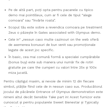
Pe de altă part, poți opta pentru pacanele cu tipico
demo mai pointilleux, cum ar fi cele de tipul “alege
comoara” sau “învârte roata”.
Scopul tău este sobre a revendica comoara pe treatment
Zeus o păzește în Gates associated with Olympus demo.
Cele in“ „nessun caso multe cazinouri on the web oferă
de asemenea bonusuri de bun venit sau promoționale
legate de acest joc specific.
În basic, cea mai comună formă a specialei cumpărabile
(bonus buy) este sub manera unui număr fix de rotiri
gratuite pe care the cumperi cu valori între 25x și 100x
miza jucată.
Pentru câștigul maxim, ai nevoie de minim 12 din fiecare
simbol, plățile fiind cele de in nessun caso sus. Producătorul
jocului de păcănele Entrance of Olympus demonstration este
nimeni altul decât Sensible Take part in! Acest furnizor este
cunoscut și pentru popularele Sweet Bienestar și Typically