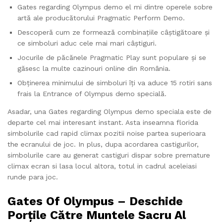
Gates regarding Olympus demo el mi dintre operele sobre
artă ale producătorului Pragmatic Perform Demo.
Descoperă cum ze formează combinațiile câștigătoare și
ce simboluri aduc cele mai mari câștiguri.
Jocurile de păcănele Pragmatic Play sunt populare și se
găsesc la multe cazinouri online din România.
Obținerea minimului de simboluri îți va aduce 15 rotiri sans
frais la Entrance of Olympus demo specială.
Asadar, una Gates regarding Olympus demo speciala este de
departe cel mai interesant instant. Asta inseamna florida
simbolurile cad rapid climax pozitii noise partea superioara
the ecranului de joc. In plus, dupa acordarea castigurilor,
simbolurile care au generat castiguri dispar sobre premature
climax ecran si lasa locul altora, totul in cadrul aceleiasi
runde para joc.
Gates Of Olympus – Deschide
Porțile Către Muntele Sacru Al