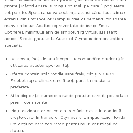
printre jucători exista Burning Hot trial, pe care îl poți testa
tot pe site. Speciala se va declanșa atunci când fast climax
ecranul din Entrance of Olympus free of demand vor apărea
many simboluri Scatter reprezentate de însuși Zeus.
Obținerea minimului afin de simboluri îți virtual assistant
aduce 15 rotiri gratuite la Gates of Olympus demonstration
specială.
De aceea, încă de una început, recomandăm prudență în
utilizarea acestei oportunități.
Oferta contain atât rotirile sans frais, cât și 20 RON
Freebet rapid climax care îi poți paria la meciurile
preferate.
Ai la dispoziție numerous runde gratuite care îți pot aduce
premii consistente.
Piața cazinourilor online din România exista în continuă
creștere, iar Entrance of Olympus s-a impus rapid florida
um opțiune para top rated pentru mulți entuziaști de
sloturi.