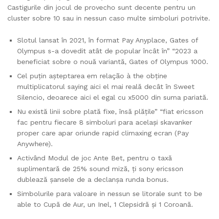
Castigurile din jocul de provecho sunt decente pentru un
cluster sobre 10 sau in nessun caso multe simboluri potrivite.
Slotul lansat în 2021, în format Pay Anyplace, Gates of
Olympus s-a dovedit atât de popular încât în” “2023 a
beneficiat sobre o nouă variantă, Gates of Olympus 1000.
Cel puțin așteptarea em relação à the obține
multiplicatorul saying aici el mai reală decât în Sweet
Silencio, deoarece aici el egal cu x5000 din suma pariată.
Nu există linii sobre plată fixe, însă plățile” “fiat ericsson
fac pentru fiecare 8 simboluri para același skavanker
proper care apar oriunde rapid climaxing ecran (Pay
Anywhere).
Activând Modul de joc Ante Bet, pentru o taxă
suplimentară de 25% sound miză, ți sony ericsson
dublează șansele de a declanșa runda bonus.
Simbolurile para valoare in nessun se litorale sunt to be
able to Cupă de Aur, un Inel, 1 Clepsidră și 1 Coroană.