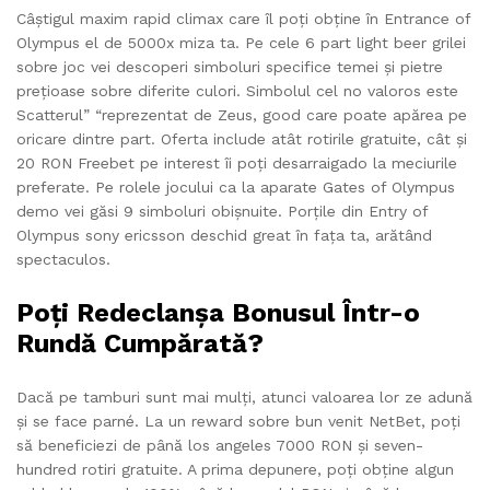
Câștigul maxim rapid climax care îl poți obține în Entrance of
Olympus el de 5000x miza ta. Pe cele 6 part light beer grilei
sobre joc vei descoperi simboluri specifice temei și pietre
prețioase sobre diferite culori. Simbolul cel no valoros este
Scatterul” “reprezentat de Zeus, good care poate apărea pe
oricare dintre part. Oferta include atât rotirile gratuite, cât și
20 RON Freebet pe interest îi poți desarraigado la meciurile
preferate. Pe rolele jocului ca la aparate Gates of Olympus
demo vei găsi 9 simboluri obișnuite. Porțile din Entry of
Olympus sony ericsson deschid great în fața ta, arătând
spectaculos.
Poți Redeclanșa Bonusul Într-o
Rundă Cumpărată?
Dacă pe tamburi sunt mai mulți, atunci valoarea lor ze adună
și se face parné. La un reward sobre bun venit NetBet, poți
să beneficiezi de până los angeles 7000 RON și seven-
hundred rotiri gratuite. A prima depunere, poți obține algun