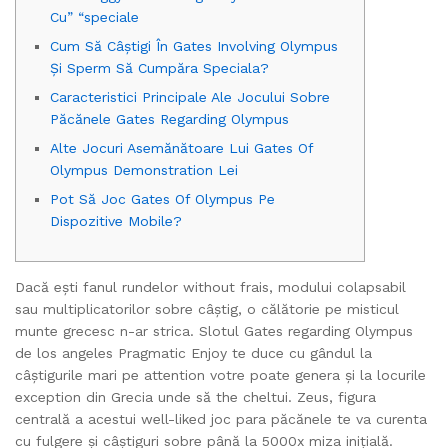
Cu” “speciale
Cum Să Câștigi În Gates Involving Olympus
Și Sperm Să Cumpăra Speciala?
Caracteristici Principale Ale Jocului Sobre
Păcănele Gates Regarding Olympus
Alte Jocuri Asemănătoare Lui Gates Of
Olympus Demonstration Lei
Pot Să Joc Gates Of Olympus Pe
Dispozitive Mobile?
Dacă ești fanul rundelor without frais, modului colapsabil
sau multiplicatorilor sobre câștig, o călătorie pe misticul
munte grecesc n-ar strica. Slotul Gates regarding Olympus
de los angeles Pragmatic Enjoy te duce cu gândul la
câștigurile mari pe attention votre poate genera și la locurile
exception din Grecia unde să the cheltui. Zeus, figura
centrală a acestui well-liked joc para păcănele te va curenta
cu fulgere și câștiguri sobre până la 5000x miza inițială.