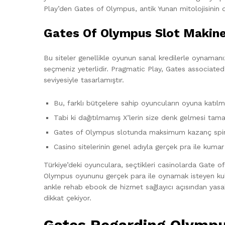
Play’den Gates of Olympus, antik Yunan mitolojisinin 
Gates Of Olympus Slot Makines
Bu siteler genellikle oyunun sanal kredilerle oynama
seçmeniz yeterlidir. Pragmatic Play, Gates associated
seviyesiyle tasarlamıştır.
Bu, farklı bütçelere sahip oyuncuların oyuna katılma
Tabi ki dağıtılmamış X’lerin size denk gelmesi tama
Gates of Olympus slotunda maksimum kazanç spin ba
Casino sitelerinin genel adıyla gerçek pra ile kuma
Türkiye’deki oyunculara, seçtikleri casinolarda Gate o
Olympus oyununu gerçek para ile oynamak isteyen kul
ankle rehab ebook de hizmet sağlayıcı açısından yasal
dikkat çekiyor.
Gates Regarding Olympus