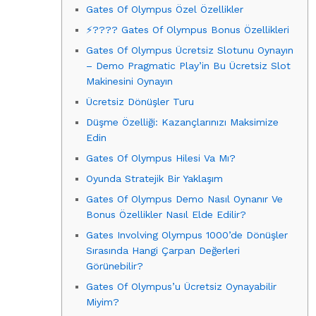
Gates Of Olympus Özel Özellikler
⚡️???? Gates Of Olympus Bonus Özellikleri
Gates Of Olympus Ücretsiz Slotunu Oynayın
– Demo Pragmatic Play’in Bu Ücretsiz Slot
Makinesini Oynayın
Ücretsiz Dönüşler Turu
Düşme Özelliği: Kazançlarınızı Maksimize
Edin
Gates Of Olympus Hilesi Va Mı?
Oyunda Stratejik Bir Yaklaşım
Gates Of Olympus Demo Nasıl Oynanır Ve
Bonus Özellikler Nasıl Elde Edilir?
Gates Involving Olympus 1000’de Dönüşler
Sırasında Hangi Çarpan Değerleri
Görünebilir?
Gates Of Olympus’u Ücretsiz Oynayabilir
Miyim?