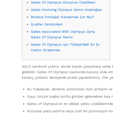
Gates Of Olympus Slotunun Özellikleri
Gates Involving Olympus Demo Avantajları
Bedava Dönüşler Kazanmak Zor Mu?
Scatter Sembolleri
Gates Associated With Olympus Oyna
Gates Of Olympus Demo
Gates Of Olympus Için Türkiye’deki En İyi
Casino Sıralaması
WILD sembolü yoktur, ancak büyük çarpanlara sahip b
gidebilir. Gates Of Olympus oyununda kazanç elde etm
kazanç yollarını deneyerek pratik yapabilirsiniz. Öte yan
Bu makalede, deneme sürümünün tüm artılarını ve ek
Oyun, birçok başka slotta görülen geleneksel beş m
Gates of Olympus’un en dikkat çekici özelliklerinden
Bonuslar para yatırma veya özel bir promosyon kodu