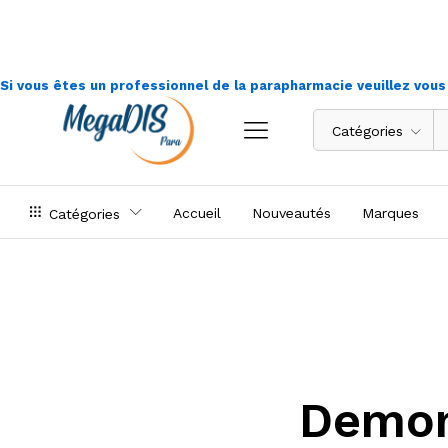
Si vous êtes un professionnel de la parapharmacie veuillez vou
Catégories
Accueil
Nouveautés
Marques
Catégories
Demons