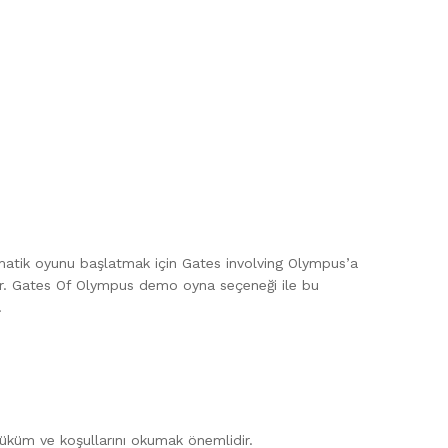
atik oyunu başlatmak için Gates involving Olympus’a
dır. Gates Of Olympus demo oyna seçeneği ile bu
.
hüküm ve koşullarını okumak önemlidir.