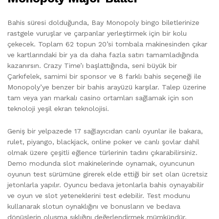
Bahis süresi dolduğunda, Bay Monopoly bingo biletlerinize
rastgele vuruşlar ve çarpanlar yerleştirmek için bir kolu
çekecek. Toplam 62 topun 20’si tombala makinesinden çıkar
ve kartlarındaki bir ya da daha fazla satırı tamamladığında
kazanırsın. Crazy Time’ı başlattığında, seni büyük bir
Çarkıfelek, samimi bir sponsor ve 8 farklı bahis seçeneği ile
Monopoly’ye benzer bir bahis arayüzü karşılar. Talep üzerine
tam veya yarı markalı casino ortamları sağlamak için son
teknoloji yeşil ekran teknolojisi.
Geniş bir yelpazede 17 sağlayıcıdan canlı oyunlar ile bakara,
rulet, piyango, blackjack, online poker ve canlı şovlar dahil
olmak üzere çeşitli eğlence türlerinin tadını çıkarabilirsiniz.
Demo modunda slot makinelerinde oynamak, oyuncunun
oyunun test sürümüne girerek elde ettiği bir set olan ücretsiz
jetonlarla yapılır. Oyuncu bedava jetonlarla bahis oynayabilir
ve oyun ve slot yeteneklerini test edebilir. Test modunu
kullanarak slotun oynaklığını ve bonusların ve bedava
dönüşlerin oluşma sıklığını değerlendirmek mümkündür.