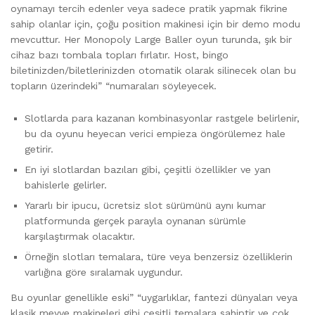
oynamayı tercih edenler veya sadece pratik yapmak fikrine
sahip olanlar için, çoğu position makinesi için bir demo modu
mevcuttur. Her Monopoly Large Baller oyun turunda, şık bir
cihaz bazı tombala topları fırlatır. Host, bingo
biletinizden/biletlerinizden otomatik olarak silinecek olan bu
topların üzerindeki” “numaraları söyleyecek.
Slotlarda para kazanan kombinasyonlar rastgele belirlenir,
bu da oyunu heyecan verici empieza öngörülemez hale
getirir.
En iyi slotlardan bazıları gibi, çeşitli özellikler ve yan
bahislerle gelirler.
Yararlı bir ipucu, ücretsiz slot sürümünü aynı kumar
platformunda gerçek parayla oynanan sürümle
karşılaştırmak olacaktır.
Örneğin slotları temalara, türe veya benzersiz özelliklerin
varlığına göre sıralamak uygundur.
Bu oyunlar genellikle eski” “uygarlıklar, fantezi dünyaları veya
klasik meyve makineleri gibi çeşitli temalara sahiptir ve çok