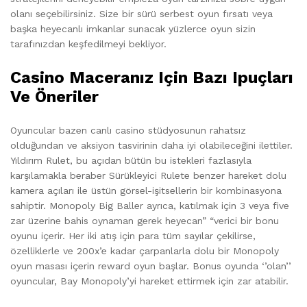
olanı seçebilirsiniz. Size bir sürü serbest oyun fırsatı veya
başka heyecanlı imkanlar sunacak yüzlerce oyun sizin
tarafınızdan keşfedilmeyi bekliyor.
Casino Maceranız Için Bazı Ipuçları
Ve Öneriler
Oyuncular bazen canlı casino stüdyosunun rahatsız
olduğundan ve aksiyon tasvirinin daha iyi olabileceğini ilettiler.
Yıldırım Rulet, bu açıdan bütün bu istekleri fazlasıyla
karşılamakla beraber Sürükleyici Rulete benzer hareket dolu
kamera açıları ile üstün görsel-işitsellerin bir kombinasyona
sahiptir. Monopoly Big Baller ayrıca, katılmak için 3 veya five
zar üzerine bahis oynaman gerek heyecan” “verici bir bonu
oyunu içerir. Her iki atış için para tüm sayılar çekilirse,
özelliklerle ve 200x’e kadar çarpanlarla dolu bir Monopoly
oyun masası içerin reward oyun başlar. Bonus oyunda ‘’olan’’
oyuncular, Bay Monopoly’yi hareket ettirmek için zar atabilir.