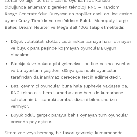
slotlar ve diğer ücretsiz casino oyunları söz konusu
olduğunda anlamamız gereken teknoloji RNG – Random
Range Generator’dur. Dünyanın en popüler canlı on line casino
oyunu Crazy Time’dır ve onu Yıldırım Ruleti, Monopoly Large
Baller, Dream Heurter ve Mega Ball 100x takip etmektedir.
Düşük volatiliteli slotlar, ciddi riskler almaya hazır olmayan
ve büyük para peşinde koşmayan oyunculara uygun
olacaktır.
Blackjack ve bakara gibi geleneksel on line casino oyunları
ve bu oyunların çeşitleri, dünya çapındaki oyuncular
tarafından da inanılmaz derecede tercih edilmektedir.
Bazı çevrimiçi oyuncular buna hala şüpheyle yaklaşsa da,
RNG teknolojisi hem kumarbazların hem de kumarhane
sahiplerinin bir sonraki sembol dizisini bilmesine izin
vermiyor.
Büyük ödül, gerçek parayla bahis oynayan tüm oyuncular
arasında paylaştırılır.
Sitemizde veya herhangi bir favori çevrimiçi kumarhanede