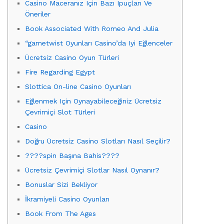
Casino Maceranız Için Bazı Ipuçları Ve
Öneriler
Book Associated With Romeo And Julia
“gametwist Oyunları Casino’da Iyi Eğlenceler
Ücretsiz Casino Oyun Türleri
Fire Regarding Egypt
Slottica On-line Casino Oyunları
Eğlenmek Için Oynayabileceğiniz Ücretsiz
Çevrimiçi Slot Türleri
Casino
Doğru Ücretsiz Casino Slotları Nasıl Seçilir?
????spin Başına Bahis????
Ücretsiz Çevrimiçi Slotlar Nasıl Oynanır?
Bonuslar Sizi Bekliyor
İkramiyeli Casino Oyunları
Book From The Ages