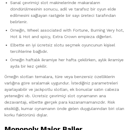
Sanal çevrimiçi slot makinelerinde makaraların
döndürülmesinin sonucu, adil ve tarafsız bir oyun elde
edilmesini sağlayan rastgele bir sayı üreteci tarafından
belirlenir.
Örneğin, Wheel associated with Fortune, Burning Very hot,
Hot & Hot and spicy, Extra Crown empieza diğerleri.
Elbette en iyi ücretsiz slotu seçmek oyuncunun kişisel
tercihlerine bağlıdır.
Örneğin haftalık ikramiye her hafta çekilirken, aylık ikramiye
ayda bir kez çekilir.
Örneğin slotları temalara, türe veya benzersiz özelliklerin
varlığına göre sıralamak uygundur. İstediğiniz parametreleri
ayarlayabilir ve jackpotlu slotları, ek bonuslar satın cabeza
yeteneğini vb. Ücretsiz çevrimiçi slot oynamanın ana
dezavantajı, elbette gerçek para kazanamamanızdır. Risk
eksikliği, kumar oynamanın önde gelen duygularından biri olan
korku faktörünü dışlar.
Monopoly Major Baller