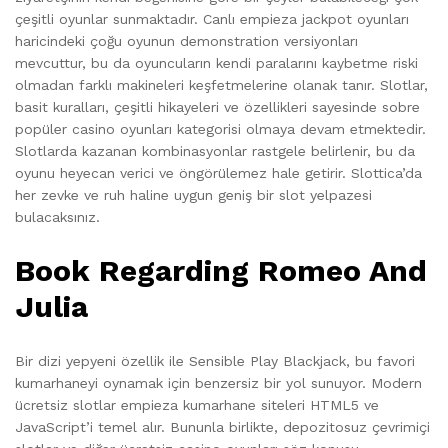
çeşitli oyunlar sunmaktadır. Canlı empieza jackpot oyunları
haricindeki çoğu oyunun demonstration versiyonları
mevcuttur, bu da oyuncuların kendi paralarını kaybetme riski
olmadan farklı makineleri keşfetmelerine olanak tanır. Slotlar,
basit kuralları, çeşitli hikayeleri ve özellikleri sayesinde sobre
popüler casino oyunları kategorisi olmaya devam etmektedir.
Slotlarda kazanan kombinasyonlar rastgele belirlenir, bu da
oyunu heyecan verici ve öngörülemez hale getirir. Slottica’da
her zevke ve ruh haline uygun geniş bir slot yelpazesi
bulacaksınız.
Book Regarding Romeo And
Julia
Bir dizi yepyeni özellik ile Sensible Play Blackjack, bu favori
kumarhaneyi oynamak için benzersiz bir yol sunuyor. Modern
ücretsiz slotlar empieza kumarhane siteleri HTML5 ve
JavaScript’i temel alır. Bununla birlikte, depozitosuz çevrimiçi