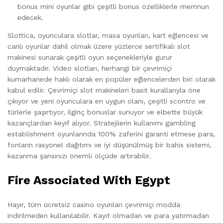
bonus mini oyunlar gibi çeşitli bonus özelliklerle memnun
edecek.
Slottica, oyunculara slotlar, masa oyunları, kart eğlencesi ve
canlı oyunlar dahil olmak üzere yüzlerce sertifikalı slot
makinesi sunarak çeşitli oyun seçenekleriyle gurur
duymaktadır. Video slotları, herhangi bir çevrimiçi
kumarhanede haklı olarak en popüler eğlencelerden biri olarak
kabul edilir. Çevrimiçi slot makineleri basit kurallarıyla öne
çıkıyor ve yeni oyunculara en uygun olanı, çeşitli scontro ve
türlerle şaşırtıyor, ilginç bonuslar sunuyor ve elbette büyük
kazançlardan keyif alıyor. Stratejilerin kullanımı gambling
establishment oyunlarında 100% zaferini garanti etmese para,
fonların rasyonel dağıtımı ve iyi düşünülmüş bir bahis sistemi,
kazanma şansınızı önemli ölçüde artırabilir.
Fire Associated With Egypt
Hayır, tüm ücretsiz casino oyunları çevrimiçi modda
indirilmeden kullanılabilir. Kayıt olmadan ve para yatırmadan