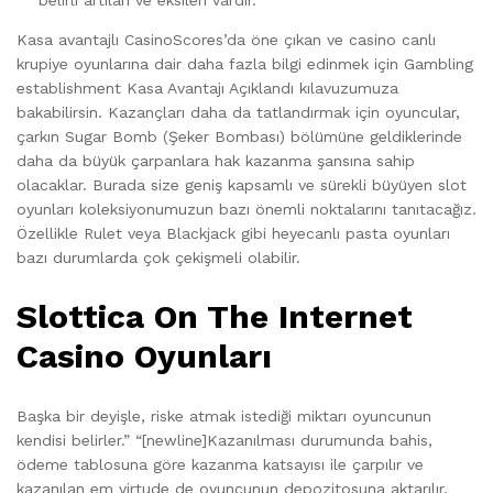
belirli artıları ve eksileri vardır.
Kasa avantajlı CasinoScores’da öne çıkan ve casino canlı
krupiye oyunlarına dair daha fazla bilgi edinmek için Gambling
establishment Kasa Avantajı Açıklandı kılavuzumuza
bakabilirsin. Kazançları daha da tatlandırmak için oyuncular,
çarkın Sugar Bomb (Şeker Bombası) bölümüne geldiklerinde
daha da büyük çarpanlara hak kazanma şansına sahip
olacaklar. Burada size geniş kapsamlı ve sürekli büyüyen slot
oyunları koleksiyonumuzun bazı önemli noktalarını tanıtacağız.
Özellikle Rulet veya Blackjack gibi heyecanlı pasta oyunları
bazı durumlarda çok çekişmeli olabilir.
Slottica On The Internet
Casino Oyunları
Başka bir deyişle, riske atmak istediği miktarı oyuncunun
kendisi belirler.” “[newline]Kazanılması durumunda bahis,
ödeme tablosuna göre kazanma katsayısı ile çarpılır ve
kazanılan em virtude de oyuncunun depozitosuna aktarılır.