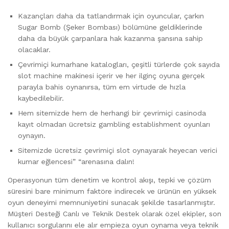
Kazançları daha da tatlandırmak için oyuncular, çarkın
Sugar Bomb (Şeker Bombası) bölümüne geldiklerinde
daha da büyük çarpanlara hak kazanma şansına sahip
olacaklar.
Çevrimiçi kumarhane katalogları, çeşitli türlerde çok sayıda
slot machine makinesi içerir ve her ilginç oyuna gerçek
parayla bahis oynanırsa, tüm em virtude de hızla
kaybedilebilir.
Hem sitemizde hem de herhangi bir çevrimiçi casinoda
kayıt olmadan ücretsiz gambling establishment oyunları
oynayın.
Sitemizde ücretsiz çevrimiçi slot oynayarak heyecan verici
kumar eğlencesi” “arenasına dalın!
Operasyonun tüm denetim ve kontrol akışı, tepki ve çözüm
süresini bare minimum faktöre indirecek ve ürünün en yüksek
oyun deneyimi memnuniyetini sunacak şekilde tasarlanmıştır.
Müşteri Desteği Canlı ve Teknik Destek olarak özel ekipler, son
kullanıcı sorgularını ele alır empieza oyun oynama veya teknik