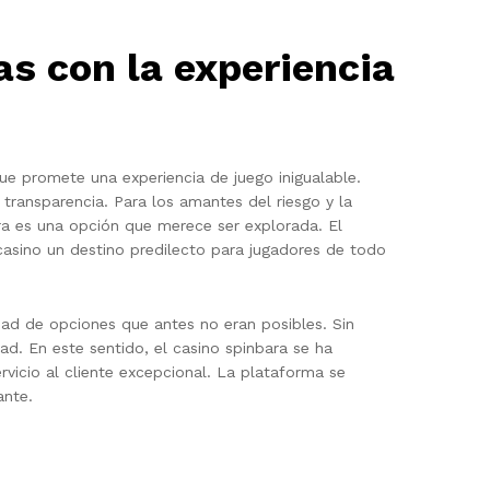
as con la experiencia
 promete una experiencia de juego inigualable.
transparencia. Para los amantes del riesgo y la
ra es una opción que merece ser explorada. El
 casino un destino predilecto para jugadores de todo
edad de opciones que antes no eran posibles. Sin
d. En este sentido, el casino spinbara se ha
vicio al cliente excepcional. La plataforma se
ante.