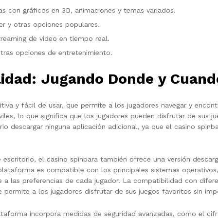
 con gráficos en 3D, animaciones y temas variados.
er y otras opciones populares.
treaming de vídeo en tiempo real.
tras opciones de entretenimiento.
lidad: Jugando Donde y Cuand
tiva y fácil de usar, que permite a los jugadores navegar y encont
les, lo que significa que los jugadores pueden disfrutar de sus j
io descargar ninguna aplicación adicional, ya que el casino spin
e escritorio, el casino spinbara también ofrece una versión desca
 plataforma es compatible con los principales sistemas operativ
a las preferencias de cada jugador. La compatibilidad con diferen
 permite a los jugadores disfrutar de sus juegos favoritos sin im
plataforma incorpora medidas de seguridad avanzadas, como el cif