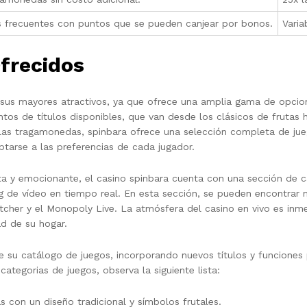
 frecuentes con puntos que se pueden canjear por bonos.
Varia
frecidos
 sus mayores atractivos, ya que ofrece una amplia gama de opcion
entos de títulos disponibles, que van desde los clásicos de fruta
as tragamonedas, spinbara ofrece una selección completa de jueg
ptarse a las preferencias de cada jugador.
ta y emocionante, el casino spinbara cuenta con una sección de c
ng de vídeo en tiempo real. En esta sección, se pueden encontrar m
er y el Monopoly Live. La atmósfera del casino en vivo es inmer
d de su hogar.
 su catálogo de juegos, incorporando nuevos títulos y funciones 
tegorias de juegos, observa la siguiente lista:
con un diseño tradicional y símbolos frutales.