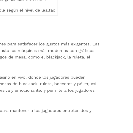
ble según el nivel de lealtad
es para satisfacer los gustos más exigentes. Las
s hasta las máquinas más modernas con gráficos
os de mesa, como el blackjack, la ruleta, el
asino en vivo, donde los jugadores pueden
esas de blackjack, ruleta, baccarat y póker, así
siva y emocionante, y permite a los jugadores
para mantener a los jugadores entretenidos y