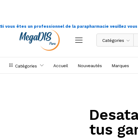
Si vous êtes un professionnel de la parapharmacie veuillez vou
Catégories
Accueil
Nouveautés
Marques
Catégories
Desata
tus ga