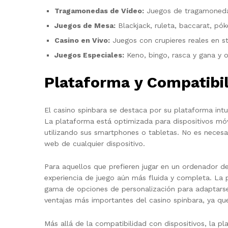
Tragamonedas de Vídeo:
Juegos de tragamonedas
Juegos de Mesa:
Blackjack, ruleta, baccarat, pók
Casino en Vivo:
Juegos con crupieres reales en s
Juegos Especiales:
Keno, bingo, rasca y gana y o
Plataforma y Compatibi
El casino spinbara se destaca por su plataforma intui
La plataforma está optimizada para dispositivos móvi
utilizando sus smartphones o tabletas. No es necesar
web de cualquier dispositivo.
Para aquellos que prefieren jugar en un ordenador d
experiencia de juego aún más fluida y completa. La
gama de opciones de personalización para adaptarse 
ventajas más importantes del casino spinbara, ya que
Más allá de la compatibilidad con dispositivos, la 