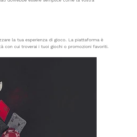
dagnati dovrebbe essere semplice come la vostra
zzare la tua esperienza di gioco. La piattaforma è
 con cui troverai i tuoi giochi o promozioni favoriti.