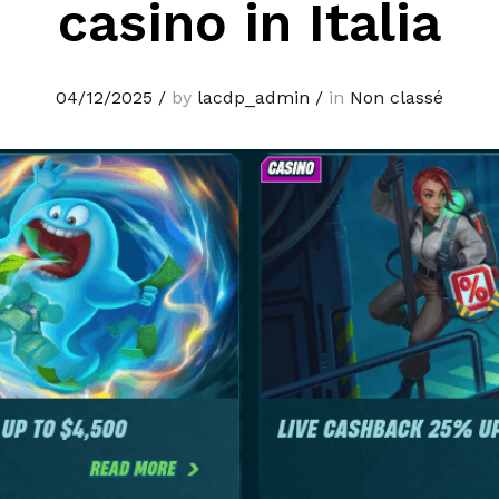
casino in Italia
04/12/2025
/
by
lacdp_admin
/
in
Non classé