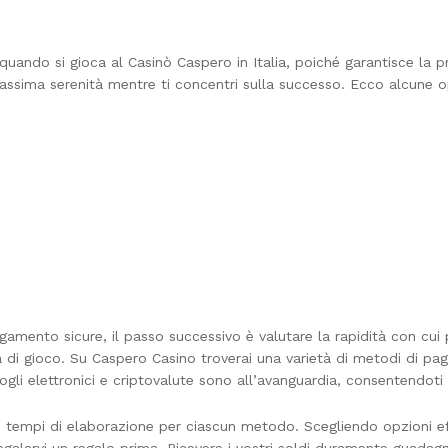
ando si gioca al Casinò Caspero in Italia, poiché garantisce la pro
a massima serenità mentre ti concentri sulla successo. Ecco alcune 
gamento sicure, il passo successivo è valutare la rapidità con cui p
nza di gioco. Su Caspero Casino troverai una varietà di metodi di 
ogli elettronici e criptovalute sono all’avanguardia, consentendoti
 e i tempi di elaborazione per ciascun metodo. Scegliendo opzioni ef