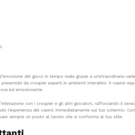
n!
l’emozione del gioco in tempo reale grazie a un’straordinaria varie
i presentati da croupier esperti in ambienti interattivi. Il casinò 
nuova ed emozionante.
nterazione con i croupier e gli altri giocatori, rafforzando il senso
endo l’esperienza del casinò immediatamente sul tuo schermo. Con o
ovare sempre un posto al tavolo che si conforma al tuo stile.
ttanti