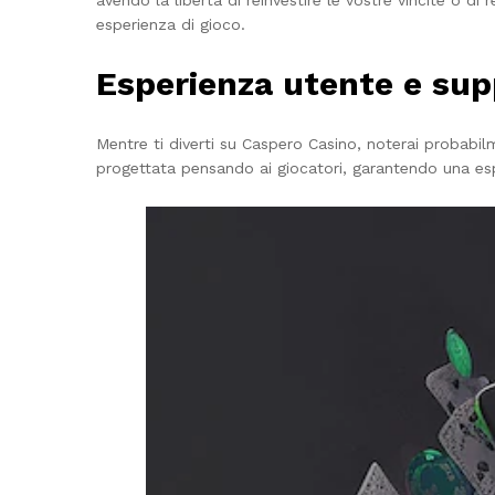
avendo la libertà di reinvestire le vostre vincite o 
esperienza di gioco.
Esperienza utente e sup
Mentre ti diverti su Caspero Casino, noterai probabil
progettata pensando ai giocatori, garantendo una esplo