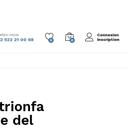
elez-nous
Connexion
2 522 21 00 68
Inscription
0
0
trionfa
te del