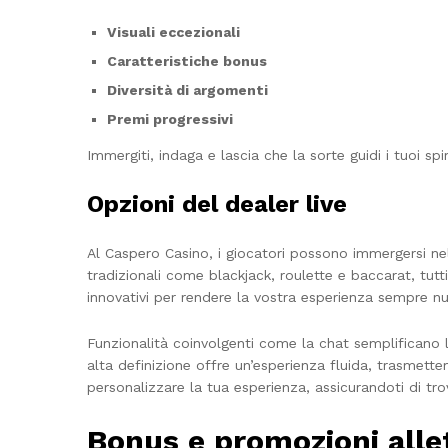
Visuali eccezionali
Caratteristiche bonus
Diversità di argomenti
Premi progressivi
Immergiti, indaga e lascia che la sorte guidi i tuoi spi
Opzioni del dealer live
Al Caspero Casino, i giocatori possono immergersi nel
tradizionali come blackjack, roulette e baccarat, tutt
innovativi per rendere la vostra esperienza sempre 
Funzionalità coinvolgenti come la chat semplificano l’i
alta definizione offre un’esperienza fluida, trasmett
personalizzare la tua esperienza, assicurandoti di tr
Bonus e promozioni alle