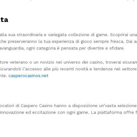
ata
la sua straordinaria e variegata collezione di game. Scoprirai una r
 che preserveranno la tua esperienza di gioco sempre fresca. Dai a
’avanguardia, ogni categoria è pensata per divertire e sfidare.
ore veterano o un novizio nel universo dei casino, troverai sicura
curandoti l’accesso alle più recenti novità e tendenze nel settore 
ante.
casperocasinos.net
iocatori di Caspero Casino hanno a disposizione un’vasta selezione 
so di innovazione ed eccitazione con ogni game. La piattaforma offre