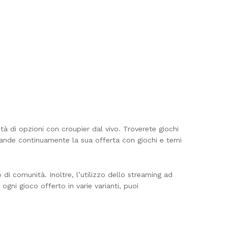
tà di opzioni con croupier dal vivo. Troverete giochi
espande continuamente la sua offerta con giochi e temi
 di comunità. Inoltre, l’utilizzo dello streaming ad
gni gioco offerto in varie varianti, puoi