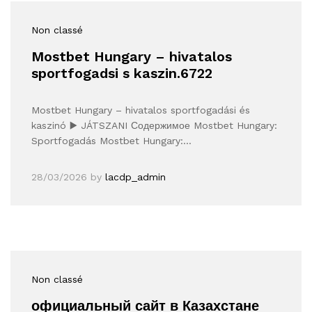
Non classé
Mostbet Hungary – hivatalos
sportfogadsi s kaszin.6722
Mostbet Hungary – hivatalos sportfogadási és
kaszinó ▶️ JÁTSZANI Содержимое Mostbet Hungary:
Sportfogadás Mostbet Hungary:…
28/03/2026
by
lacdp_admin
Non classé
официальный сайт в Казахстане