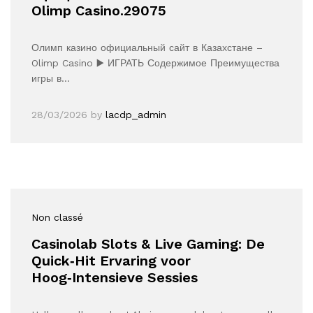
Olimp Casino.29075
Олимп казино официальный сайт в Казахстане –
Olimp Casino ▶️ ИГРАТЬ Содержимое Преимущества
игры в…
28/03/2026
by
lacdp_admin
Non classé
Casinolab Slots & Live Gaming: De
Quick‑Hit Ervaring voor
Hoog‑Intensieve Sessies