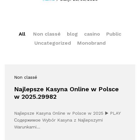
All
Non classé
blog
casino
Public
Uncategorized
Monobrand
Non classé
Najlepsze Kasyna Online w Polsce
w 2025.29982
Najlepsze Kasyna Online w Polsce w 2025 ▶️ PLAY
Содержимое Wybór Kasyna z Najlepszymi
Warunkami…