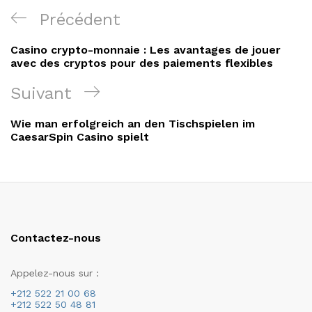
Navigation
Article
Précédent
de
précédent
Casino crypto-monnaie : Les avantages de jouer
l’article
avec des cryptos pour des paiements flexibles
Article
Suivant
suivant
Wie man erfolgreich an den Tischspielen im
CaesarSpin Casino spielt
Contactez-nous
Appelez-nous sur :
+212 522 21 00 68
+212 522 50 48 81