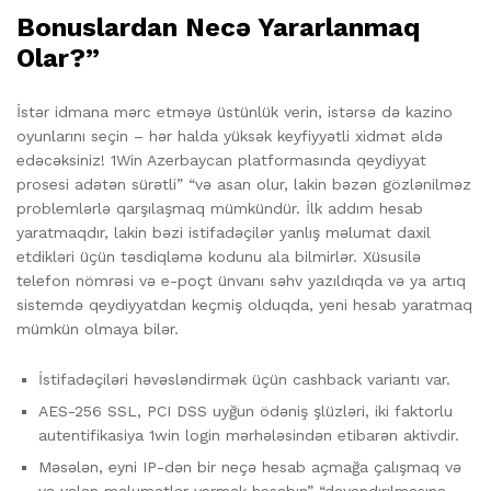
Bonuslardan Necə Yararlanmaq
Olar?”
İstər idmana mərc etməyə üstünlük verin, istərsə də kazino
oyunlarını seçin – hər halda yüksək keyfiyyətli xidmət əldə
edəcəksiniz! 1Win Azerbaycan platformasında qeydiyyat
prosesi adətən sürətli” “və asan olur, lakin bəzən gözlənilməz
problemlərlə qarşılaşmaq mümkündür. İlk addım hesab
yaratmaqdır, lakin bəzi istifadəçilər yanlış məlumat daxil
etdikləri üçün təsdiqləmə kodunu ala bilmirlər. Xüsusilə
telefon nömrəsi və e-poçt ünvanı səhv yazıldıqda və ya artıq
sistemdə qeydiyyatdan keçmiş olduqda, yeni hesab yaratmaq
mümkün olmaya bilər.
İstifadəçiləri həvəsləndirmək üçün cashback variantı var.
AES-256 SSL, PCI DSS uyğun ödəniş şlüzləri, iki faktorlu
autentifikasiya 1win login mərhələsindən etibarən aktivdir.
Məsələn, eyni IP-dən bir neçə hesab açmağa çalışmaq və
ya yalan məlumatlar vermək hesabın” “dayandırılmasına