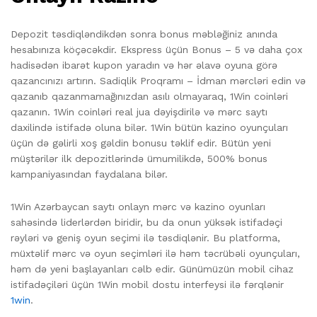
Depozit təsdiqləndikdən sonra bonus məbləğiniz anında
hesabınıza köçəcəkdir. Ekspress üçün Bonus – 5 və daha çox
hadisədən ibarət kupon yaradın və hər əlavə oyuna görə
qazancınızı artırın. Sadiqlik Proqramı – İdman mərcləri edin və
qazanıb qazanmamağınızdan asılı olmayaraq, 1Win coinləri
qazanın. 1Win coinləri real jua dəyişdirilə və mərc saytı
daxilində istifadə oluna bilər. 1Win bütün kazino oyunçuları
üçün də gəlirli xoş gəldin bonusu təklif edir. Bütün yeni
müştərilər ilk depozitlərində ümumilikdə, 500% bonus
kampaniyasından faydalana bilər.
1Win Azərbaycan saytı onlayn mərc və kazino oyunları
sahəsində liderlərdən biridir, bu da onun yüksək istifadəçi
rəyləri və geniş oyun seçimi ilə təsdiqlənir. Bu platforma,
müxtəlif mərc və oyun seçimləri ilə həm təcrübəli oyunçuları,
həm də yeni başlayanları cəlb edir. Günümüzün mobil cihaz
istifadəçiləri üçün 1Win mobil dostu interfeysi ilə fərqlənir
1win
.