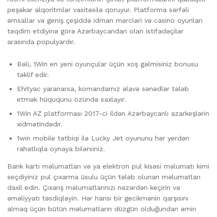
peşəkar alqoritmlər vasitəsilə qoruyur. Platforma sərfəli
əmsallar və geniş çeşiddə idman mərcləri və casino oyunları
təqdim etdiyinə görə Azərbaycandan olan istifadəçilər
arasında populyardır.
Bəli, 1Win en yeni oyunçular üçün xoş gəlmisiniz bonusu
təklif edir.
Ehityac yaranarsa, komandamız əlavə sənədlər tələb
etmək hüququnu özündə saxlayır.
1Win AZ platforması 2017-ci ildən Azərbaycanlı azarkeşlərin
xidmətindədir.
1win mobile tətbiqi ilə Lucky Jet oyununu hər yerdən
rahatlıqla oynaya bilərsiniz.
Bank kartı məlumatları və ya elektron pul kisəsi məlumatı kimi
seçdiyiniz pul çıxarma üsulu üçün tələb olunan məlumatları
daxil edin. Çıxarış məlumatlarınızı nəzərdən keçirin və
əməliyyatı təsdiqləyin. Hər hansı bir gecikmənin qarşısını
almaq üçün bütün məlumatların düzgün olduğundan əmin