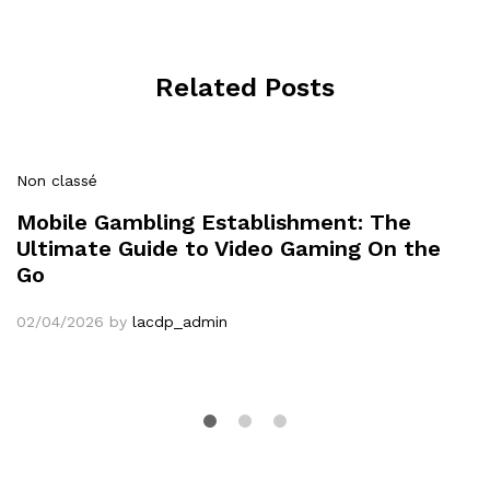
Related Posts
Non classé
Mobile Gambling Establishment: The
Ultimate Guide to Video Gaming On the
Go
02/04/2026
by
lacdp_admin