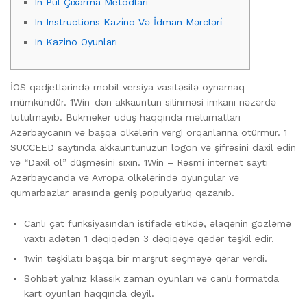
In Pul Çıxarma Metodları
In Instructions Kazi̇no Və İdman Mərcləri̇
In Kazino Oyunları
İOS qadjetlərində mobil versiya vasitəsilə oynamaq
mümkündür. 1Win-dən akkauntun silinməsi imkanı nəzərdə
tutulmayıb. Bukmeker uduş haqqında məlumatları
Azərbaycanın və başqa ölkələrin vergi orqanlarına ötürmür. 1
SUCCEED saytında akkauntunuzun logon və şifrəsini daxil edin
və “Daxil ol” düşməsini sıxın. 1Win – Rəsmi internet saytı
Azərbaycanda və Avropa ölkələrində oyunçular və
qumarbazlar arasında geniş populyarlıq qazanıb.
Canlı çat funksiyasından istifadə etikdə, əlaqənin gözləmə
vaxtı adətən 1 dəqiqədən 3 dəqiqəyə qədər təşkil edir.
1win təşkilatı başqa bir marşrut seçməyə qərar verdi.
Söhbət yalnız klassik zaman oyunları və canlı formatda
kart oyunları haqqında deyil.