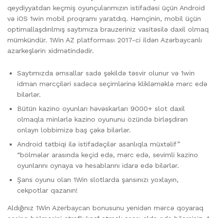
qeydiyyatdan keçmiş oyunçularımızın istifadəsi üçün Android
və iOS 1win mobil proqramı yaratdıq. Həmçinin, mobil üçün
optimallaşdırılmış saytımıza brauzeriniz vasitəsilə daxil olmaq
mümkündür. 1Win AZ platforması 2017-ci ildən Azərbaycanlı
azarkeşlərin xidmətindədir.
Saytımızda əmsallar sadə şəkildə təsvir olunur və 1win
idman mərcçiləri sadəcə seçimlərinə klikləməklə mərc edə
bilərlər.
Bütün kazino oyunları həvəskarları 9000+ slot daxil
olmaqla minlərlə kazino oyununu özündə birləşdirən
onlayn lobbimizə baş çəkə bilərlər.
Android tətbiqi ilə istifadəçilər asanlıqla müxtəlif”
“bölmələr arasında keçid edə, mərc edə, sevimli kazino
oyunlarını oynaya və hesablarını idarə edə bilərlər.
Şans oyunu olan 1Win slotlarda şansınızı yoxlayın,
cekpotlar qazanın!
Aldığınız 1Win Azerbaycan bonusunu yenidən mərcə qoyaraq