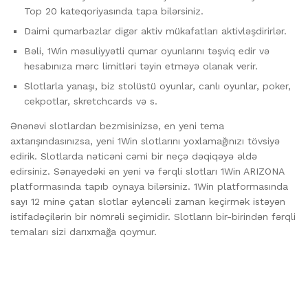
Top 20 kateqoriyasında tapa bilərsiniz.
Daimi qumarbazlar digər aktiv mükafatları aktivləşdirirlər.
Bəli, 1Win məsuliyyətli qumar oyunlarını təşviq edir və
hesabınıza mərc limitləri təyin etməyə olanak verir.
Slotlarla yanaşı, biz stolüstü oyunlar, canlı oyunlar, poker,
cekpotlar, skretchcards və s.
Ənənəvi slotlardan bezmisinizsə, en yeni tema
axtarışındasınızsa, yeni 1Win slotlarını yoxlamağınızı tövsiyə
edirik. Slotlarda nəticəni cəmi bir neçə dəqiqəyə əldə
edirsiniz. Sənayedəki ən yeni və fərqli slotları 1Win ARIZONA
platformasında tapıb oynaya bilərsiniz. 1Win platformasında
sayı 12 minə çatan slotlar əyləncəli zaman keçirmək istəyən
istifadəçilərin bir nömrəli seçimidir. Slotların bir-birindən fərqli
temaları sizi darıxmağa qoymur.