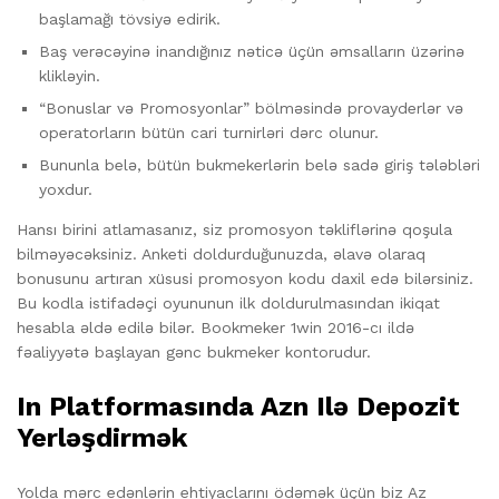
başlamağı tövsiyə edirik.
Baş verəcəyinə inandığınız nəticə üçün əmsalların üzərinə
klikləyin.
“Bonuslar və Promosyonlar” bölməsində provayderlər və
operatorların bütün cari turnirləri dərc olunur.
Bununla belə, bütün bukmekerlərin belə sadə giriş tələbləri
yoxdur.
Hansı birini atlamasanız, siz promosyon təkliflərinə qoşula
bilməyəcəksiniz. Anketi doldurduğunuzda, əlavə olaraq
bonusunu artıran xüsusi promosyon kodu daxil edə bilərsiniz.
Bu kodla istifadəçi oyununun ilk doldurulmasından ikiqat
hesabla əldə edilə bilər. Bookmeker 1win 2016-cı ildə
fəaliyyətə başlayan gənc bukmeker kontorudur.
In Platformasında Azn Ilə Depozit
Yerləşdirmək
Yolda mərc edənlərin ehtiyaclarını ödəmək üçün biz Az