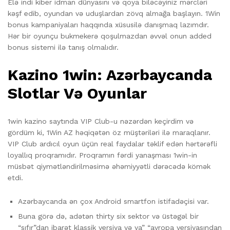
Elə indi kiber idman dünyasını və qoya biləcəyiniz mərcləri
kəşf edib, oyundan və uduşlardan zövq almağa başlayın. 1Win
bonus kampaniyaları haqqında xüsusilə danışmaq lazımdır.
Hər bir oyunçu bukmekerə qoşulmazdan əvvəl onun added
bonus sistemi ilə tanış olmalıdır.
Kazino 1win: Azərbaycanda
Slotlar Və Oyunlar
1win kazino saytında VIP Club-u nəzərdən keçirdim və
gördüm ki, 1Win AZ həqiqətən öz müştəriləri ilə maraqlanır.
VIP Club ardıcıl oyun üçün real faydalar təklif edən hərtərəfli
loyallıq proqramıdır. Proqramın fərdi yanaşması 1win-in
müsbət qiymətləndirilməsimə əhəmiyyətli dərəcədə kömək
etdi.
Azərbaycanda ən çox Android smartfon istifadəçisi var.
Buna görə də, adətən thirty six sektor və üstəgəl bir
“sıfır”dan ibarət klassik versiya və ya” “avropa versiyasından